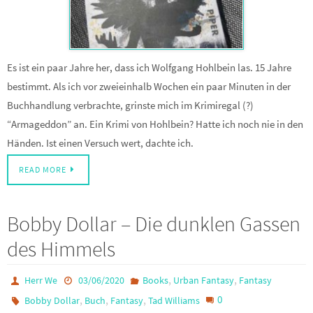
Es ist ein paar Jahre her, dass ich Wolfgang Hohlbein las. 15 Jahre
bestimmt. Als ich vor zweieinhalb Wochen ein paar Minuten in der
Buchhandlung verbrachte, grinste mich im Krimiregal (?)
“Armageddon” an. Ein Krimi von Hohlbein? Hatte ich noch nie in den
Händen. Ist einen Versuch wert, dachte ich.
READ MORE
Bobby Dollar – Die dunklen Gassen
des Himmels
,
,
Herr We
03/06/2020
Books
Urban Fantasy
Fantasy
,
,
,
0
Bobby Dollar
Buch
Fantasy
Tad Williams