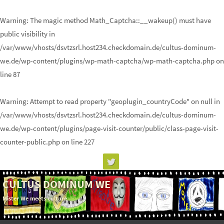
Warning
: The magic method Math_Captcha::__wakeup() must have
public visibility in
/var/www/vhosts/dsvtzsrl.host234.checkdomain.de/cultus-dominum-
we.de/wp-content/plugins/wp-math-captcha/wp-math-captcha.php
on
line
87
Warning
: Attempt to read property "geoplugin_countryCode" on null in
/var/www/vhosts/dsvtzsrl.host234.checkdomain.de/cultus-dominum-
we.de/wp-content/plugins/page-visit-counter/public/class-page-visit-
counter-public.php
on line
227
Skip
to
content
CULTUS DOMINUM WE
Mister We meets culture